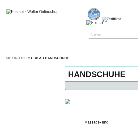
STARTSEITE
KOSMETIK & ZUBEHÖR
PRAXIS-HYGIENE
NA
Suche
SIE SIND HIER:
/
TAGS
/
HANDSCHUHE
HANDSCHUHE