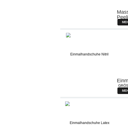
Mass
Peel
FARB
ME
Einm
GRÖS
ME