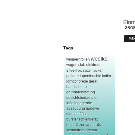
Einm
GRÖS
ME
Tags
weelko
wimpernrollen
wagen
stab elektroden
silverfox
sattelhocker
polierer
lupenleuchte
koffer
iontophorese gerät
handschuhe
grundausstattung
gesichtsbedampfer
fußpflegegeräte
absaugung hadewe
diamantfräser
bürstenschleifgerät
beinstützen
apparative
kosmetik
allpresan