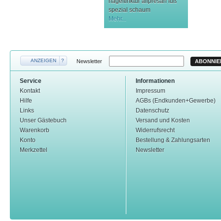
nageltinktur
allpresan fuß
spezial schaum
Mehr...
ANZEIGEN
?
Newsletter
ABONNIE
Service
Informationen
Kontakt
Impressum
Hilfe
AGBs (Endkunden+Gewerbe)
Links
Datenschutz
Unser Gästebuch
Versand und Kosten
Warenkorb
Widerrufsrecht
Konto
Bestellung & Zahlungsarten
Merkzettel
Newsletter