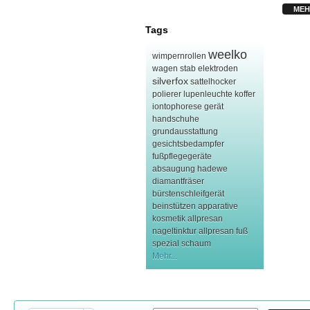
MEH
Tags
weelko
wimpernrollen
wagen
stab elektroden
silverfox
sattelhocker
polierer
lupenleuchte
koffer
iontophorese gerät
handschuhe
grundausstattung
gesichtsbedampfer
fußpflegegeräte
absaugung hadewe
diamantfräser
bürstenschleifgerät
beinstützen
apparative
kosmetik
allpresan
nageltinktur
allpresan fuß
spezial schaum
Mehr...