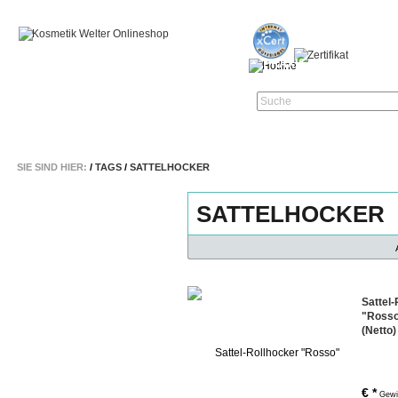
STARTSEITE
KOSMETIK & ZUBEHÖR
PRAXIS-HYGIENE
NA
Suche
SIE SIND HIER:
/
TAGS
/
SATTELHOCKER
SATTELHOCKER
Sattel
"Rosso
(Netto
€
*
Gewi