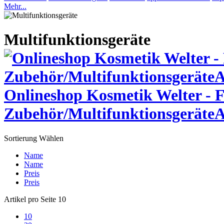
Mehr...
Multifunktionsgeräte
Onlineshop Kosmetik Welter - 
Zubehör/MultifunktionsgeräteA
Sortierung
Wählen
Name
Name
Preis
Preis
Artikel pro Seite
10
10