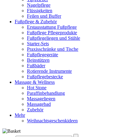
Nagelpflege
Flüssigkeiten
Feilen und Buffer
Fußpflege & Zubehör
Erstausstattung Fußpflege
Fußpflege Pflegeprodukte
Fußpflegeliegen und Stühle
Starter-Sets
Praxisschränke und Tische
Fußpflegegeräte
Beinstützen
Fußbäder
Rotierende Instrumente
Fußpflegebestecke
Massage & Wellness
Hot Stone
Paraffinbehandlung
Massageliegen
Massagebad
Zubehör
Mehr
Weihnachtsgeschenkideen