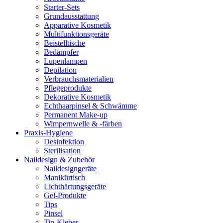
Starter-Sets
Grundausstattung
Apparative Kosmetik
Multifunktionsgeräte
Beistelltische
Bedampfer
Lupenlampen
Depilation
Verbrauchsmaterialien
Pflegeprodukte
Dekorative Kosmetik
Echthaarpinsel & Schwämme
Permanent Make-up
Wimpernwelle & -färben
Praxis-Hygiene
Desinfektion
Sterilisation
Naildesign & Zubehör
Naildesigngeräte
Manikürtisch
Lichthärtungsgeräte
Gel-Produkte
Tips
Pinsel
Tip-Kleber