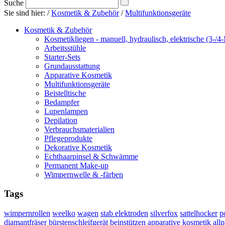
Suche
Sie sind hier:
/
Kosmetik & Zubehör
/
Multifunktionsgeräte
Kosmetik & Zubehör
Kosmetikliegen - manuell, hydraulisch, elektrische (3-/4
Arbeitsstühle
Starter-Sets
Grundausstattung
Apparative Kosmetik
Multifunktionsgeräte
Beistelltische
Bedampfer
Lupenlampen
Depilation
Verbrauchsmaterialien
Pflegeprodukte
Dekorative Kosmetik
Echthaarpinsel & Schwämme
Permanent Make-up
Wimpernwelle & -färben
Tags
wimpernrollen
weelko
wagen
stab elektroden
silverfox
sattelhocker
p
diamantfräser
bürstenschleifgerät
beinstützen
apparative kosmetik
all