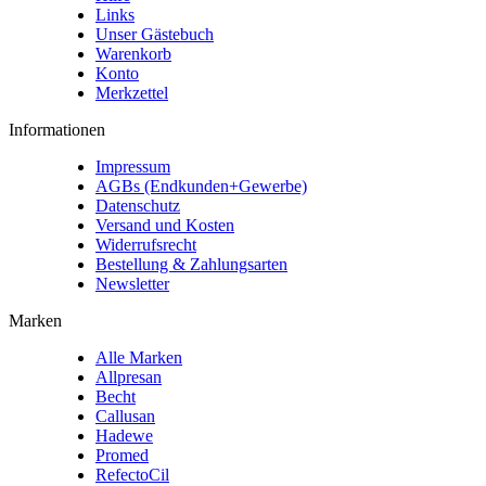
Links
Unser Gästebuch
Warenkorb
Konto
Merkzettel
Informationen
Impressum
AGBs (Endkunden+Gewerbe)
Datenschutz
Versand und Kosten
Widerrufsrecht
Bestellung & Zahlungsarten
Newsletter
Marken
Alle Marken
Allpresan
Becht
Callusan
Hadewe
Promed
RefectoCil