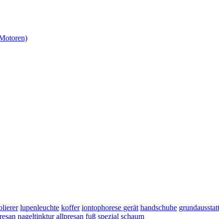
-Motoren)
olierer
lupenleuchte
koffer
iontophorese gerät
handschuhe
grundausstat
presan nageltinktur
allpresan fuß spezial schaum