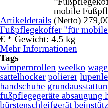
Artikeldetails
Fußpflegekoffer "für mobile
€
*
Gewicht:
4.5 kg
Mehr Informationen
Tags
wimpernrollen
weelko
wage
sattelhocker
polierer
lupenl
handschuhe
grundausstattu
fußpflegegeräte absaugung
bürstenschleifgerät
beinstüt