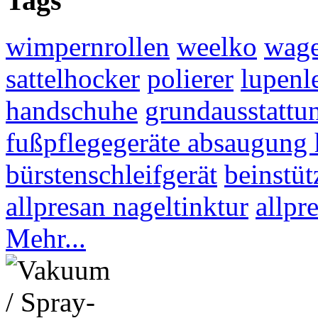
Tags
wimpernrollen
weelko
wag
sattelhocker
polierer
lupenl
handschuhe
grundausstattu
fußpflegegeräte absaugung
bürstenschleifgerät
beinstüt
allpresan nageltinktur
allpr
Mehr...